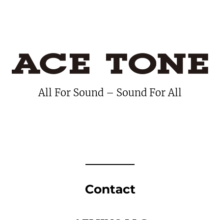
内
容
を
ス
キ
All For Sound – Sound For All
ッ
プ
Contact